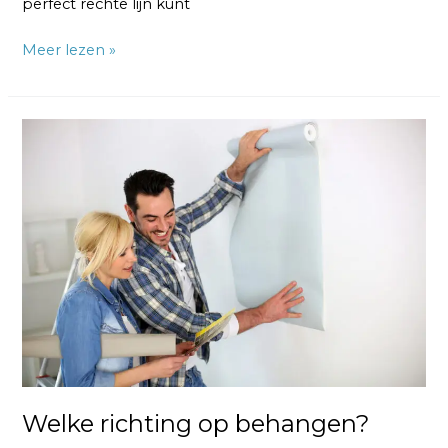
perfect rechte lijn kunt
Meer lezen »
Welke
richting
op
behangen?
Welke richting op behangen?