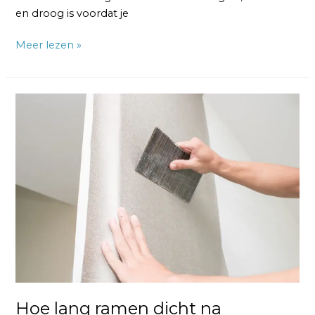
en droog is voordat je
Meer lezen »
Hoe
lang
ramen
dicht
na
behangen?
Hoe lang ramen dicht na