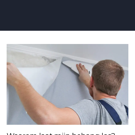
Waarom
laat
mijn
behang
los?