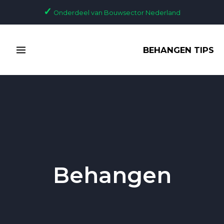
Ga
✓
Onderdeel van Bouwsector Nederland
naar
de
MAIN
inhoud
BEHANGEN TIPS
MENU
Behangen