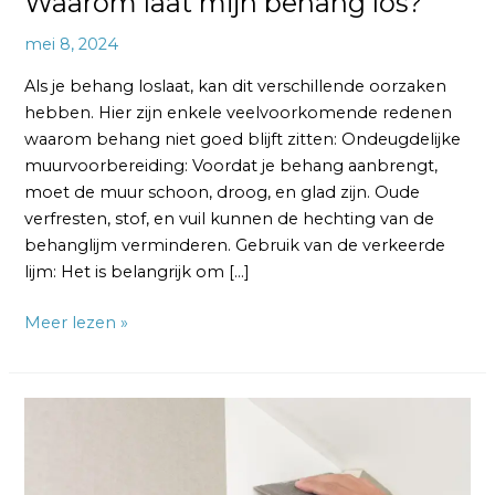
Waarom laat mijn behang los?
mei 8, 2024
Als je behang loslaat, kan dit verschillende oorzaken
hebben. Hier zijn enkele veelvoorkomende redenen
waarom behang niet goed blijft zitten: Ondeugdelijke
muurvoorbereiding: Voordat je behang aanbrengt,
moet de muur schoon, droog, en glad zijn. Oude
verfresten, stof, en vuil kunnen de hechting van de
behanglijm verminderen. Gebruik van de verkeerde
lijm: Het is belangrijk om […]
Meer lezen »
Hoe
krijg
je
perfecte