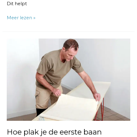
Dit helpt
Meer lezen »
Hoe
plak
je
de
eerste
baan
behang?
Hoe plak je de eerste baan