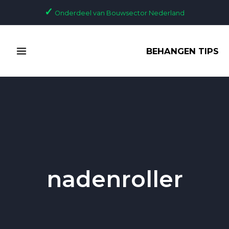
Ga
✓
Onderdeel van Bouwsector Nederland
naar
de
MAIN
inhoud
BEHANGEN TIPS
MENU
nadenroller