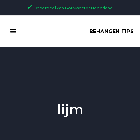
Ga
✓
Onderdeel van Bouwsector Nederland
naar
de
MAIN
inhoud
BEHANGEN TIPS
MENU
lijm