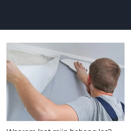
Waarom
laat
mijn
behang
los?