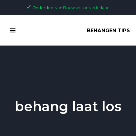
Ga
✓
Onderdeel van Bouwsector Nederland
naar
de
MAIN
inhoud
BEHANGEN TIPS
MENU
behang laat los