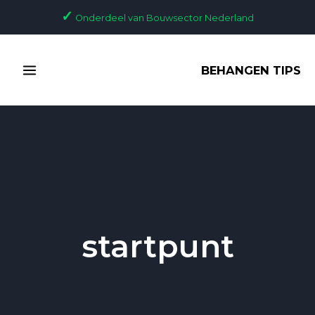
Ga
✓
Onderdeel van Bouwsector Nederland
naar
de
MAIN
inhoud
BEHANGEN TIPS
MENU
startpunt